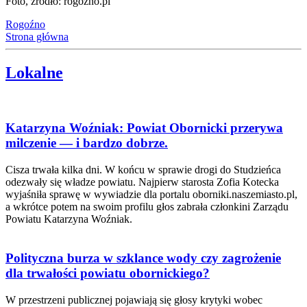
Foto, źródło: rogozno.pl
Rogoźno
Strona główna
Lokalne
Katarzyna Woźniak: Powiat Obornicki przerywa
milczenie — i bardzo dobrze.
Cisza trwała kilka dni. W końcu w sprawie drogi do Studzieńca
odezwały się władze powiatu. Najpierw starosta Zofia Kotecka
wyjaśniła sprawę w wywiadzie dla portalu oborniki.naszemiasto.pl,
a wkrótce potem na swoim profilu głos zabrała członkini Zarządu
Powiatu Katarzyna Woźniak.
Polityczna burza w szklance wody czy zagrożenie
dla trwałości powiatu obornickiego?
W przestrzeni publicznej pojawiają się głosy krytyki wobec