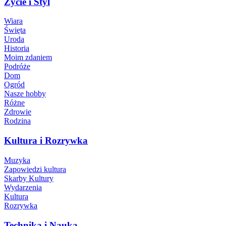
Życie i Styl
Wiara
Święta
Uroda
Historia
Moim zdaniem
Podróże
Dom
Ogród
Nasze hobby
Różne
Zdrowie
Rodzina
Kultura i Rozrywka
Muzyka
Zapowiedzi kultura
Skarby Kultury
Wydarzenia
Kultura
Rozrywka
Technika i Nauka