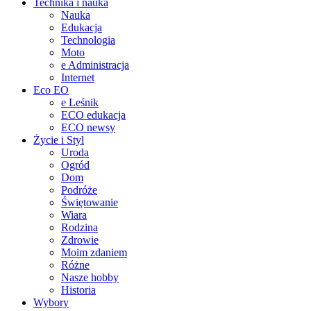
Technika i nauka
Nauka
Edukacja
Technologia
Moto
e Administracja
Internet
Eco EO
e Leśnik
ECO edukacja
ECO newsy
Życie i Styl
Uroda
Ogród
Dom
Podróże
Świętowanie
Wiara
Rodzina
Zdrowie
Moim zdaniem
Różne
Nasze hobby
Historia
Wybory