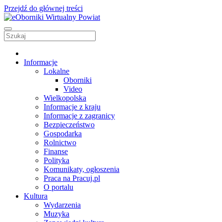
Przejdź do głównej treści
Informacje
Lokalne
Oborniki
Video
Wielkopolska
Informacje z kraju
Informacje z zagranicy
Bezpieczeństwo
Gospodarka
Rolnictwo
Finanse
Polityka
Komunikaty, ogłoszenia
Praca na Pracuj.pl
O portalu
Kultura
Wydarzenia
Muzyka