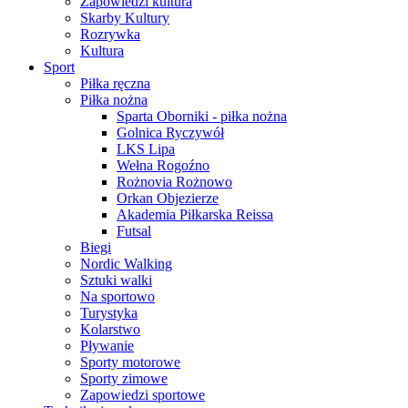
Zapowiedzi kultura
Skarby Kultury
Rozrywka
Kultura
Sport
Piłka ręczna
Piłka nożna
Sparta Oborniki - piłka nożna
Golnica Ryczywół
LKS Lipa
Wełna Rogoźno
Rożnovia Rożnowo
Orkan Objezierze
Akademia Piłkarska Reissa
Futsal
Biegi
Nordic Walking
Sztuki walki
Na sportowo
Turystyka
Kolarstwo
Pływanie
Sporty motorowe
Sporty zimowe
Zapowiedzi sportowe