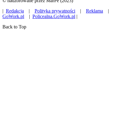
© nadzorowane przez MarPe (2023)
|
Redakcja
|
Polityka prywatności
|
Reklama
|
GoWork.pl
|
Policealna.GoWork.pl
|
Back to Top