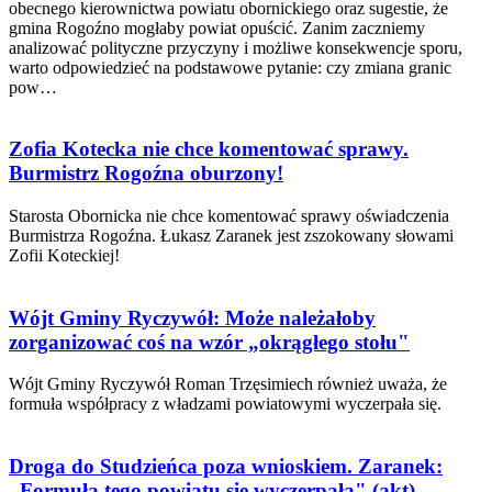
obecnego kierownictwa powiatu obornickiego oraz sugestie, że
gmina Rogoźno mogłaby powiat opuścić. Zanim zaczniemy
analizować polityczne przyczyny i możliwe konsekwencje sporu,
warto odpowiedzieć na podstawowe pytanie: czy zmiana granic
pow…
Zofia Kotecka nie chce komentować sprawy.
Burmistrz Rogoźna oburzony!
Starosta Obornicka nie chce komentować sprawy oświadczenia
Burmistrza Rogoźna. Łukasz Zaranek jest zszokowany słowami
Zofii Koteckiej!
Wójt Gminy Ryczywół: Może należałoby
zorganizować coś na wzór „okrągłego stołu"
Wójt Gminy Ryczywół Roman Trzęsimiech również uważa, że
formuła współpracy z władzami powiatowymi wyczerpała się.
Droga do Studzieńca poza wnioskiem. Zaranek:
„Formuła tego powiatu się wyczerpała" (akt)