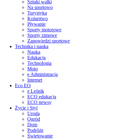
Sztuki walki
Na sportowo
Turystyka
Kolarstwo
Pływanie
Sporty motorowe
Sporty zimowe
Zapowiedzi sportowe
Technika i nauka
Nauka
Edukacja
Technologia
Moto
e Administracja
Internet
Eco EO
e Leśnik
ECO edukacja
ECO newsy
Życie i Styl
Uroda
Ogród
Dom
Podróże
Świętowanie