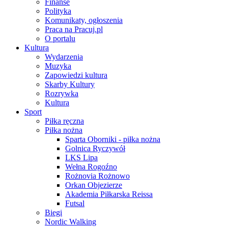
Finanse
Polityka
Komunikaty, ogłoszenia
Praca na Pracuj.pl
O portalu
Kultura
Wydarzenia
Muzyka
Zapowiedzi kultura
Skarby Kultury
Rozrywka
Kultura
Sport
Piłka ręczna
Piłka nożna
Sparta Oborniki - piłka nożna
Golnica Ryczywół
LKS Lipa
Wełna Rogoźno
Rożnovia Rożnowo
Orkan Objezierze
Akademia Piłkarska Reissa
Futsal
Biegi
Nordic Walking