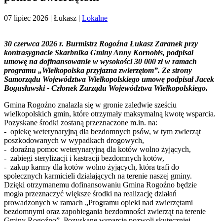
07 lipiec 2026
| Łukasz |
Lokalne
30 czerwca 2026 r. Burmistrz Rogoźna Łukasz Zaranek przy
kontrasygnacie Skarbnika Gminy Anny Kornobis, podpisał
umowę na dofinansowanie w wysokości 30 000 zł w ramach
programu „Wielkopolska przyjazna zwierzętom”. Ze strony
Samorządu Województwa Wielkopolskiego umowę podpisał Jacek
Bogusławski - Członek Zarządu Województwa Wielkopolskiego.
Gmina Rogoźno znalazła się w gronie zaledwie sześciu
wielkopolskich gmin, które otrzymały maksymalną kwotę wsparcia.
Pozyskane środki zostaną przeznaczone m.in. na:
- opiekę weterynaryjną dla bezdomnych psów, w tym zwierząt
poszkodowanych w wypadkach drogowych,
- doraźną pomoc weterynaryjną dla kotów wolno żyjących,
- zabiegi sterylizacji i kastracji bezdomnych kotów,
- zakup karmy dla kotów wolno żyjących, która trafi do
społecznych karmicieli działających na terenie naszej gminy.
Dzięki otrzymanemu dofinansowaniu Gmina Rogoźno będzie
mogła przeznaczyć większe środki na realizację działań
prowadzonych w ramach „Programu opieki nad zwierzętami
bezdomnymi oraz zapobiegania bezdomności zwierząt na terenie
Gminy Rogoźno”. Pozyskane wsparcie pozwoli skuteczniej