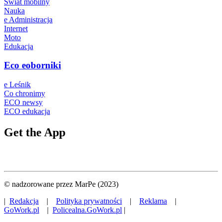
Świat mobilny
Nauka
e Administracja
Internet
Moto
Edukacja
Eco eoborniki
e Leśnik
Co chronimy
ECO newsy
ECO edukacja
Get the App
© nadzorowane przez MarPe (2023)
|
Redakcja
|
Polityka prywatności
|
Reklama
|
GoWork.pl
|
Policealna.GoWork.pl
|