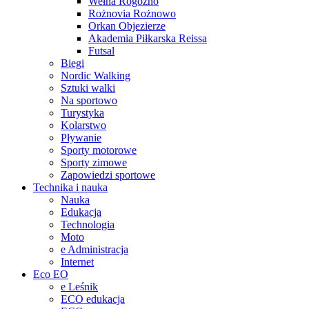
Wełna Rogoźno
Rożnovia Rożnowo
Orkan Objezierze
Akademia Piłkarska Reissa
Futsal
Biegi
Nordic Walking
Sztuki walki
Na sportowo
Turystyka
Kolarstwo
Pływanie
Sporty motorowe
Sporty zimowe
Zapowiedzi sportowe
Technika i nauka
Nauka
Edukacja
Technologia
Moto
e Administracja
Internet
Eco EO
e Leśnik
ECO edukacja