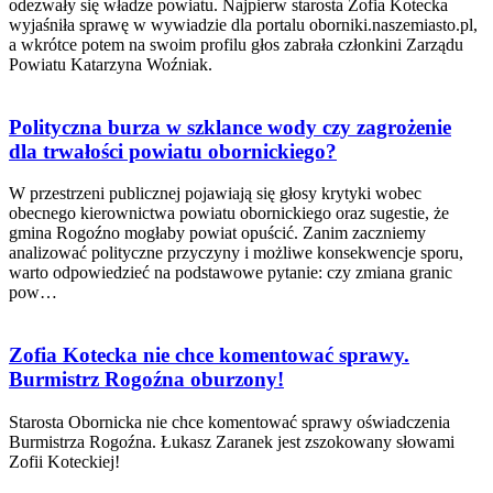
odezwały się władze powiatu. Najpierw starosta Zofia Kotecka
wyjaśniła sprawę w wywiadzie dla portalu oborniki.naszemiasto.pl,
a wkrótce potem na swoim profilu głos zabrała członkini Zarządu
Powiatu Katarzyna Woźniak.
Polityczna burza w szklance wody czy zagrożenie
dla trwałości powiatu obornickiego?
W przestrzeni publicznej pojawiają się głosy krytyki wobec
obecnego kierownictwa powiatu obornickiego oraz sugestie, że
gmina Rogoźno mogłaby powiat opuścić. Zanim zaczniemy
analizować polityczne przyczyny i możliwe konsekwencje sporu,
warto odpowiedzieć na podstawowe pytanie: czy zmiana granic
pow…
Zofia Kotecka nie chce komentować sprawy.
Burmistrz Rogoźna oburzony!
Starosta Obornicka nie chce komentować sprawy oświadczenia
Burmistrza Rogoźna. Łukasz Zaranek jest zszokowany słowami
Zofii Koteckiej!