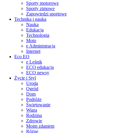
Sporty motorowe
Sporty zimowe
Zapowiedzi sportowe
Technika i nauka
Nauka
Edukacja
Technologia
Moto
e Administracja
Internet
Eco EO
e Leśnik
ECO edukacja
ECO newsy
Życie i Styl
Uroda
Ogród
Dom
Podróże
Świętowanie
Wiara
Rodzina
Zdrowie
Moim zdaniem
Różne