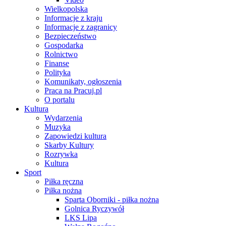
Wielkopolska
Informacje z kraju
Informacje z zagranicy
Bezpieczeństwo
Gospodarka
Rolnictwo
Finanse
Polityka
Komunikaty, ogłoszenia
Praca na Pracuj.pl
O portalu
Kultura
Wydarzenia
Muzyka
Zapowiedzi kultura
Skarby Kultury
Rozrywka
Kultura
Sport
Piłka ręczna
Piłka nożna
Sparta Oborniki - piłka nożna
Golnica Ryczywół
LKS Lipa