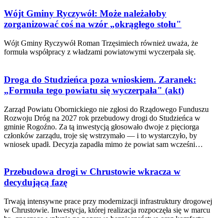
Wójt Gminy Ryczywół: Może należałoby
zorganizować coś na wzór „okrągłego stołu"
Wójt Gminy Ryczywół Roman Trzęsimiech również uważa, że
formuła współpracy z władzami powiatowymi wyczerpała się.
Droga do Studzieńca poza wnioskiem. Zaranek:
„Formuła tego powiatu się wyczerpała" (akt)
Zarząd Powiatu Obornickiego nie zgłosi do Rządowego Funduszu
Rozwoju Dróg na 2027 rok przebudowy drogi do Studzieńca w
gminie Rogoźno. Za tą inwestycją głosowało dwoje z pięciorga
członków zarządu, troje się wstrzymało — i to wystarczyło, by
wniosek upadł. Decyzja zapadła mimo że powiat sam wcześni…
Przebudowa drogi w Chrustowie wkracza w
decydującą fazę
Trwają intensywne prace przy modernizacji infrastruktury drogowej
w Chrustowie. Inwestycja, której realizacja rozpoczęła się w marcu