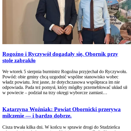
Rogoźno i Ryczywół dogadały się. Obornik przy
stole zabrakło
We wtorek 5 sierpnia burmistrz Rogoźna przyjechał do Ryczywołu.
Powód: obie gminy chcą uzgodnić wspólne stanowisko wobec
władz powiatu. Jest jasne, że dotychczasowa współpraca im nie
odpowiada. Pada też pomysł, który mógłby przemeblować układ sił
w powiecie – podział na trzy okręgi wyborcze zamiast…
Katarzyna Woźniak: Powiat Obornicki przerywa
milczenie — i bardzo dobrze.
Cisza trwała kilka dni. W końcu w sprawie drogi do Studzieńca