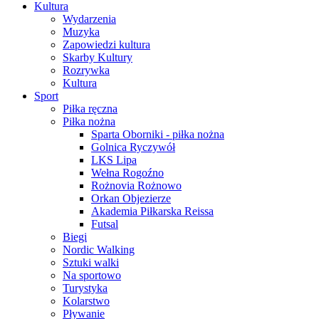
Kultura
Wydarzenia
Muzyka
Zapowiedzi kultura
Skarby Kultury
Rozrywka
Kultura
Sport
Piłka ręczna
Piłka nożna
Sparta Oborniki - piłka nożna
Golnica Ryczywół
LKS Lipa
Wełna Rogoźno
Rożnovia Rożnowo
Orkan Objezierze
Akademia Piłkarska Reissa
Futsal
Biegi
Nordic Walking
Sztuki walki
Na sportowo
Turystyka
Kolarstwo
Pływanie