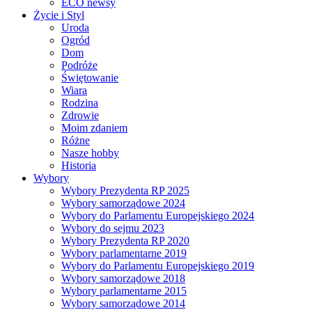
ECO newsy
Życie i Styl
Uroda
Ogród
Dom
Podróże
Świętowanie
Wiara
Rodzina
Zdrowie
Moim zdaniem
Różne
Nasze hobby
Historia
Wybory
Wybory Prezydenta RP 2025
Wybory samorządowe 2024
Wybory do Parlamentu Europejskiego 2024
Wybory do sejmu 2023
Wybory Prezydenta RP 2020
Wybory parlamentarne 2019
Wybory do Parlamentu Europejskiego 2019
Wybory samorządowe 2018
Wybory parlamentarne 2015
Wybory samorządowe 2014