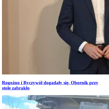
Rogoźno i Ryczywół dogadały się. Obornik przy
stole zabrakło