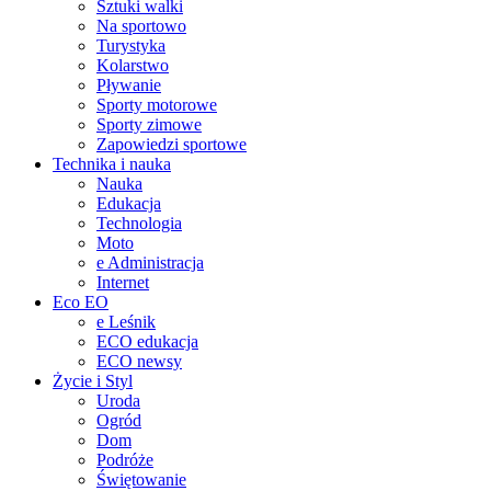
Sztuki walki
Na sportowo
Turystyka
Kolarstwo
Pływanie
Sporty motorowe
Sporty zimowe
Zapowiedzi sportowe
Technika i nauka
Nauka
Edukacja
Technologia
Moto
e Administracja
Internet
Eco EO
e Leśnik
ECO edukacja
ECO newsy
Życie i Styl
Uroda
Ogród
Dom
Podróże
Świętowanie