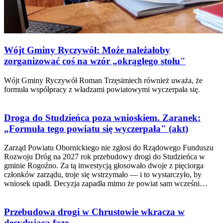
Wójt Gminy Ryczywół: Może należałoby
zorganizować coś na wzór „okrągłego stołu"
Wójt Gminy Ryczywół Roman Trzęsimiech również uważa, że
formuła współpracy z władzami powiatowymi wyczerpała się.
Droga do Studzieńca poza wnioskiem. Zaranek:
„Formuła tego powiatu się wyczerpała" (akt)
Zarząd Powiatu Obornickiego nie zgłosi do Rządowego Funduszu
Rozwoju Dróg na 2027 rok przebudowy drogi do Studzieńca w
gminie Rogoźno. Za tą inwestycją głosowało dwoje z pięciorga
członków zarządu, troje się wstrzymało — i to wystarczyło, by
wniosek upadł. Decyzja zapadła mimo że powiat sam wcześni…
Przebudowa drogi w Chrustowie wkracza w
decydującą fazę