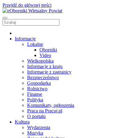
Przejdź do głównej treści
Informacje
Lokalne
Oborniki
Video
Wielkopolska
Informacje z kraju
Informacje z zagranicy
Bezpieczeństwo
Gospodarka
Rolnictwo
Finanse
Polityka
Komunikaty, ogłoszenia
Praca na Pracuj.pl
O portalu
Kultura
Wydarzenia
Muzyka