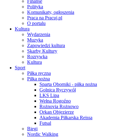
Finanse
Polityka
Komunikaty, ogłoszenia
Praca na Pracuj.pl
O portalu
Kultura
Wydarzenia
Muzyka
Zapowiedzi kultura
Skarby Kultury
Rozrywka
Kultura
Sport
Piłka ręczna
Piłka nożna
Sparta Oborniki - piłka nożna
Golnica Ryczywół
LKS Lipa
Wełna Rogoźno
Rożnovia Rożnowo
Orkan Objezierze
Akademia Piłkarska Reissa
Futsal
Biegi
Nordic Walking