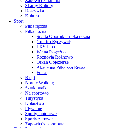
Zapowiedzi kultura
Skarby Kultury
Rozrywka
Kultura
Sport
Piłka ręczna
Piłka nożna
Sparta Oborniki - piłka nożna
Golnica Ryczywół
LKS Lipa
Wełna Rogoźno
Rożnovia Rożnowo
Orkan Objezierze
Akademia Piłkarska Reissa
Futsal
Biegi
Nordic Walking
Sztuki walki
Na sportowo
Turystyka
Kolarstwo
Pływanie
Sporty motorowe
Sporty zimowe
Zapowiedzi sportowe