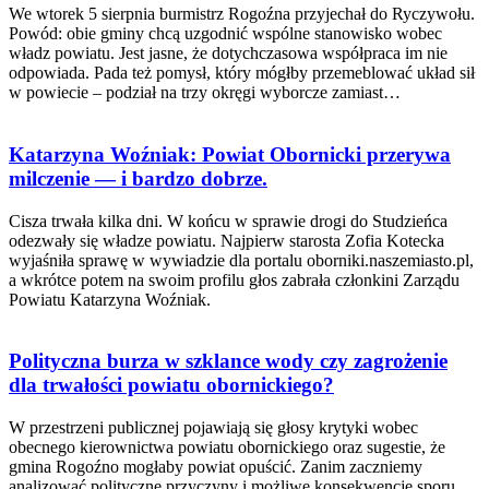
We wtorek 5 sierpnia burmistrz Rogoźna przyjechał do Ryczywołu.
Powód: obie gminy chcą uzgodnić wspólne stanowisko wobec
władz powiatu. Jest jasne, że dotychczasowa współpraca im nie
odpowiada. Pada też pomysł, który mógłby przemeblować układ sił
w powiecie – podział na trzy okręgi wyborcze zamiast…
Katarzyna Woźniak: Powiat Obornicki przerywa
milczenie — i bardzo dobrze.
Cisza trwała kilka dni. W końcu w sprawie drogi do Studzieńca
odezwały się władze powiatu. Najpierw starosta Zofia Kotecka
wyjaśniła sprawę w wywiadzie dla portalu oborniki.naszemiasto.pl,
a wkrótce potem na swoim profilu głos zabrała członkini Zarządu
Powiatu Katarzyna Woźniak.
Polityczna burza w szklance wody czy zagrożenie
dla trwałości powiatu obornickiego?
W przestrzeni publicznej pojawiają się głosy krytyki wobec
obecnego kierownictwa powiatu obornickiego oraz sugestie, że
gmina Rogoźno mogłaby powiat opuścić. Zanim zaczniemy
analizować polityczne przyczyny i możliwe konsekwencje sporu,