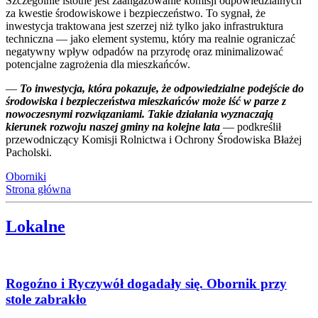
Szczególnie istotne jest zaangażowanie komisji odpowiedzialnych
za kwestie środowiskowe i bezpieczeństwo. To sygnał, że
inwestycja traktowana jest szerzej niż tylko jako infrastruktura
techniczna — jako element systemu, który ma realnie ograniczać
negatywny wpływ odpadów na przyrodę oraz minimalizować
potencjalne zagrożenia dla mieszkańców.
—
To inwestycja, która pokazuje, że odpowiedzialne podejście do
środowiska i bezpieczeństwa mieszkańców może iść w parze z
nowoczesnymi rozwiązaniami. Takie działania wyznaczają
kierunek rozwoju naszej gminy na kolejne lata
— podkreślił
przewodniczący Komisji Rolnictwa i Ochrony Środowiska Błażej
Pacholski.
Oborniki
Strona główna
Lokalne
Rogoźno i Ryczywół dogadały się. Obornik przy
stole zabrakło