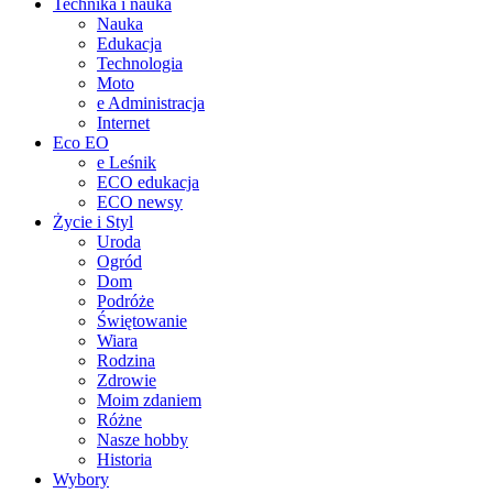
Technika i nauka
Nauka
Edukacja
Technologia
Moto
e Administracja
Internet
Eco EO
e Leśnik
ECO edukacja
ECO newsy
Życie i Styl
Uroda
Ogród
Dom
Podróże
Świętowanie
Wiara
Rodzina
Zdrowie
Moim zdaniem
Różne
Nasze hobby
Historia
Wybory