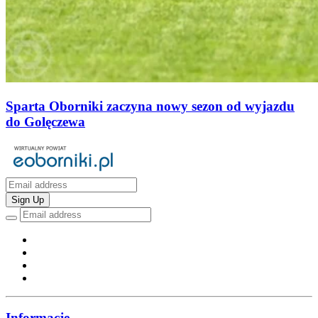
Sparta Oborniki zaczyna nowy sezon od wyjazdu
do Golęczewa
Sign Up
Informacje