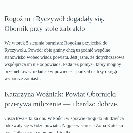
Rogoźno i Ryczywół dogadały się.
Obornik przy stole zabrakło
We wtorek 5 sierpnia burmistrz Rogoźna przyjechał do
Ryczywołu. Powód: obie gminy chcą uzgodnić wspólne
stanowisko wobec władz powiatu. Jest jasne, że dotychczasowa
współpraca im nie odpowiada. Pada też pomysł, który mógłby
przemeblować układ sił w powiecie – podział na trzy okręgi
wyborcze zamiast…
Katarzyna Woźniak: Powiat Obornicki
przerywa milczenie — i bardzo dobrze.
Cisza trwała kilka dni. W końcu w sprawie drogi do Studzieńca
odezwały się władze powiatu. Najpierw starosta Zofia Kotecka
wyjaśniła sprawę w wywiadzie dla