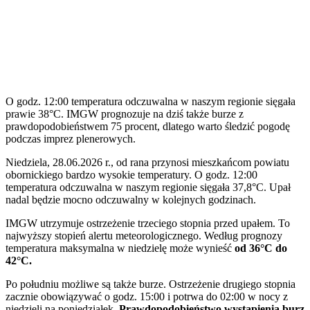
O godz. 12:00 temperatura odczuwalna w naszym regionie sięgała
prawie 38°C. IMGW prognozuje na dziś także burze z
prawdopodobieństwem 75 procent, dlatego warto śledzić pogodę
podczas imprez plenerowych.
Niedziela, 28.06.2026 r., od rana przynosi mieszkańcom powiatu
obornickiego bardzo wysokie temperatury. O godz. 12:00
temperatura odczuwalna w naszym regionie sięgała 37,8°C. Upał
nadal będzie mocno odczuwalny w kolejnych godzinach.
IMGW utrzymuje ostrzeżenie trzeciego stopnia przed upałem. To
najwyższy stopień alertu meteorologicznego. Według prognozy
temperatura maksymalna w niedzielę może wynieść
od 36°C do
42°C.
Po południu możliwe są także burze. Ostrzeżenie drugiego stopnia
zacznie obowiązywać o godz. 15:00 i potrwa do 02:00 w nocy z
niedzieli na poniedziałek.
Prawdopodobieństwo wystąpienia burz