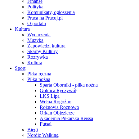
Finanse
Polityka
Komunikaty, ogłoszenia
Praca na Pracuj.pl
O portalu
Kultura
Wydarzenia
Muzyka
Zapowiedzi kultura
Skarby Kultury
Rozrywka
Kultura
Sport
Piłka ręczna
Piłka nożna
Sparta Oborniki - piłka nożna
Golnica Ryczywół
LKS Lipa
Wełna Rogoźno
Rożnovia Rożnowo
Orkan Objezierze
Akademia Piłkarska Reissa
Futsal
Biegi
Nordic Walking