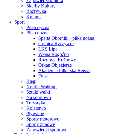
Zapowiedzi kultura
Skarby Kultury
Rozrywka
Kultura
Sport
Piłka ręczna
Piłka nożna
Sparta Oborniki - piłka nożna
Golnica Ryczywół
LKS Lipa
Wełna Rogoźno
Rożnovia Rożnowo
Orkan Objezierze
Akademia Piłkarska Reissa
Futsal
Biegi
Nordic Walking
Sztuki walki
Na sportowo
Turystyka
Kolarstwo
Pływanie
Sporty motorowe
Sporty zimowe
Zapowiedzi sportowe