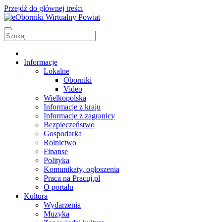
Przejdź do głównej treści
Informacje
Lokalne
Oborniki
Video
Wielkopolska
Informacje z kraju
Informacje z zagranicy
Bezpieczeństwo
Gospodarka
Rolnictwo
Finanse
Polityka
Komunikaty, ogłoszenia
Praca na Pracuj.pl
O portalu
Kultura
Wydarzenia
Muzyka