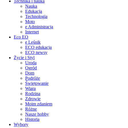
Technika i nauka
Nauka
Edukacja
Technologia
Moto
e Administracja
Internet
Eco EO
e Leśnik
ECO edukacja
ECO newsy
Życie i Styl
Uroda
Ogród
Dom
Podróże
Świętowanie
Wiara
Rodzina
Zdrowie
Moim zdaniem
Różne
Nasze hobby
Historia
Wybory