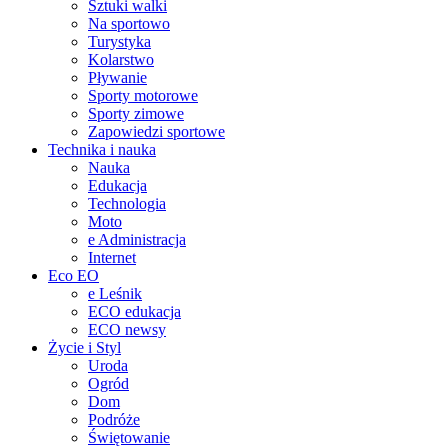
Sztuki walki
Na sportowo
Turystyka
Kolarstwo
Pływanie
Sporty motorowe
Sporty zimowe
Zapowiedzi sportowe
Technika i nauka
Nauka
Edukacja
Technologia
Moto
e Administracja
Internet
Eco EO
e Leśnik
ECO edukacja
ECO newsy
Życie i Styl
Uroda
Ogród
Dom
Podróże
Świętowanie