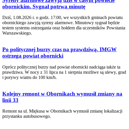
Syreny alarmowe zawyją dziś w całym powiecie
obornickim. Sygnał potrwa minutę
Dziś, 1.08.2026 r. o godz. 17:00, we wszystkich gminach powiatu
obornickiego zawyją syreny alarmowe. Minutowy sygnał będzie
testem systemu ostrzegania oraz hołdem dla uczestników Powstania
Warszawskiego.
Po politycznej burzy czas na prawdziwą. IMGW
ostrzega powiat obornicki
Oprócz politycznej burzy nad powiat obornicki nadciąga także ta
prawdziwa. W nocy z 31 lipca na 1 sierpnia możliwe są ulewy, grad
i porywy wiatru do 100 km/h.
Kolejny remont w Obornikach wymusił zmiany na
linii 33
Remont na ul. Miękusa w Obornikach wymusił zmianę lokalizacji
przystanku autobusowego.