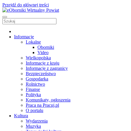
Przejdź do głównej treści
Informacje
Lokalne
Oborniki
Video
Wielkopolska
Informacje z kraju
Informacje z zagranicy
Bezpieczeństwo
Gospodarka
Rolnictwo
Finanse
Polityka
Komunikaty, ogłoszenia
Praca na Pracuj.pl
O portalu
Kultura
Wydarzenia
Muzyka