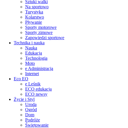
Sztuki walki
Na sportowo
Turystyka
Kolarstwo
Pływanie
Sporty motorowe
Sporty zimowe
Zapowiedzi sportowe
Technika i nauka
Nauka
Edukacja
Technologia
Moto
e Administracja
Internet
Eco EO
e Leśnik
ECO edukacja
ECO newsy
Życie i Styl
Uroda
Ogród
Dom
Podróże
Świętowanie