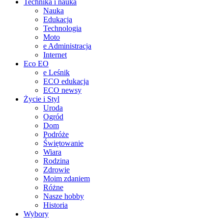
Technika i nauka
Nauka
Edukacja
Technologia
Moto
e Administracja
Internet
Eco EO
e Leśnik
ECO edukacja
ECO newsy
Życie i Styl
Uroda
Ogród
Dom
Podróże
Świętowanie
Wiara
Rodzina
Zdrowie
Moim zdaniem
Różne
Nasze hobby
Historia
Wybory