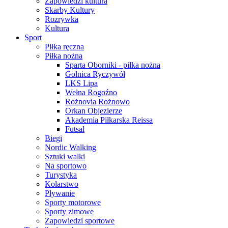
Zapowiedzi kultura
Skarby Kultury
Rozrywka
Kultura
Sport
Piłka ręczna
Piłka nożna
Sparta Oborniki - piłka nożna
Golnica Ryczywół
LKS Lipa
Wełna Rogoźno
Rożnovia Rożnowo
Orkan Objezierze
Akademia Piłkarska Reissa
Futsal
Biegi
Nordic Walking
Sztuki walki
Na sportowo
Turystyka
Kolarstwo
Pływanie
Sporty motorowe
Sporty zimowe
Zapowiedzi sportowe