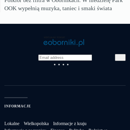
Folklor bez filtra w Obornikach. W niedzielę Park
OOK wypełnią muzyka, taniec i smaki świata
INFORMACJE
Lokalne
Wielkopolska
Informacje z kraju