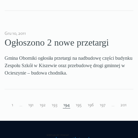
Gru 10, 2011
Ogłoszono 2 nowe przetargi
Gmina Oborniki ogłosiła przetargi na nadbudowę części budynku
Zespołu Szkół w Kiszewie oraz przebudowę drogi gminnej w
Ocieszynie – budowa chodnika.
1
…
191
192
193
194
195
196
197
…
201