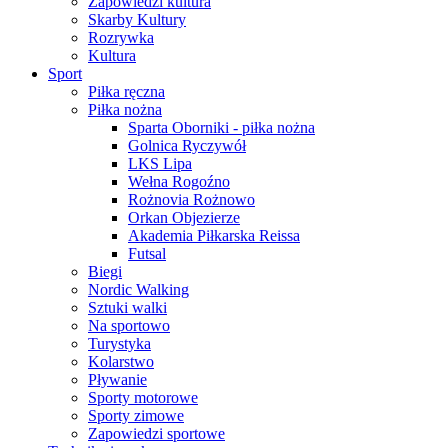
Zapowiedzi kultura
Skarby Kultury
Rozrywka
Kultura
Sport
Piłka ręczna
Piłka nożna
Sparta Oborniki - piłka nożna
Golnica Ryczywół
LKS Lipa
Wełna Rogoźno
Rożnovia Rożnowo
Orkan Objezierze
Akademia Piłkarska Reissa
Futsal
Biegi
Nordic Walking
Sztuki walki
Na sportowo
Turystyka
Kolarstwo
Pływanie
Sporty motorowe
Sporty zimowe
Zapowiedzi sportowe