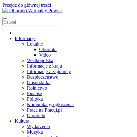
Przejdź do głównej treści
Informacje
Lokalne
Oborniki
Video
Wielkopolska
Informacje z kraju
Informacje z zagranicy
Bezpieczeństwo
Gospodarka
Rolnictwo
Finanse
Polityka
Komunikaty, ogłoszenia
Praca na Pracuj.pl
O portalu
Kultura
Wydarzenia
Muzyka