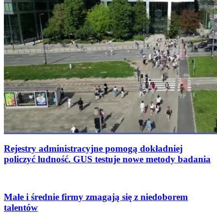
Rejestry administracyjne pomogą dokładniej
policzyć ludność. GUS testuje nowe metody badania
Małe i średnie firmy zmagają się z niedoborem
talentów