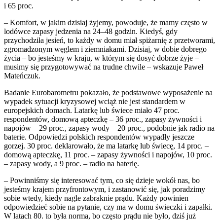
i 65 proc.
– Komfort, w jakim dzisiaj żyjemy, powoduje, że mamy często w
lodówce zapasy jedzenia na 24–48 godzin. Kiedyś, gdy
przychodziła jesień, to każdy w domu miał spiżarnię z przetworami,
zgromadzonym węglem i ziemniakami. Dzisiaj, w dobie dobrego
życia – bo jesteśmy w kraju, w którym się dosyć dobrze żyje –
musimy się przygotowywać na trudne chwile – wskazuje Paweł
Mateńczuk.
Badanie Eurobarometru pokazało, że podstawowe wyposażenie na
wypadek sytuacji kryzysowej wciąż nie jest standardem w
europejskich domach. Latarkę lub świece miało 47 proc.
respondentów, domową apteczkę – 36 proc., zapasy żywności i
napojów – 29 proc., zapasy wody – 20 proc., podobnie jak radio na
baterie. Odpowiedzi polskich respondentów wypadły jeszcze
gorzej. 30 proc. deklarowało, że ma latarkę lub świecę, 14 proc. –
domową apteczkę, 11 proc. – zapasy żywności i napojów, 10 proc.
– zapasy wody, a 9 proc. – radio na baterię.
– Powinniśmy się interesować tym, co się dzieje wokół nas, bo
jesteśmy krajem przyfrontowym, i zastanowić się, jak poradzimy
sobie wtedy, kiedy nagle zabraknie prądu. Każdy powinien
odpowiedzieć sobie na pytanie, czy ma w domu świeczki i zapałki.
W latach 80. to była norma, bo często prądu nie było, dziś już