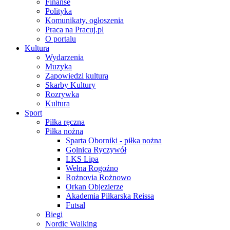
Finanse
Polityka
Komunikaty, ogłoszenia
Praca na Pracuj.pl
O portalu
Kultura
Wydarzenia
Muzyka
Zapowiedzi kultura
Skarby Kultury
Rozrywka
Kultura
Sport
Piłka ręczna
Piłka nożna
Sparta Oborniki - piłka nożna
Golnica Ryczywół
LKS Lipa
Wełna Rogoźno
Rożnovia Rożnowo
Orkan Objezierze
Akademia Piłkarska Reissa
Futsal
Biegi
Nordic Walking