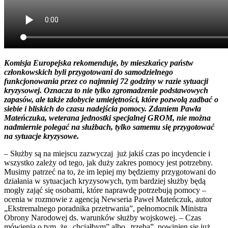
Komisja Europejska rekomenduje, by mieszkańcy państw
członkowskich byli przygotowani do samodzielnego
funkcjonowania przez co najmniej 72 godziny w razie sytuacji
kryzysowej. Oznacza to nie tylko zgromadzenie podstawowych
zapasów, ale także zdobycie umiejętności, które pozwolą zadbać o
siebie i bliskich do czasu nadejścia pomocy. Zdaniem Pawła
Mateńczuka, weterana jednostki specjalnej GROM, nie można
nadmiernie polegać na służbach, tylko samemu się przygotować
na sytuacje kryzysowe.
– Służby są na miejscu zazwyczaj już jakiś czas po incydencie i
wszystko zależy od tego, jak duży zakres pomocy jest potrzebny.
Musimy patrzeć na to, że im lepiej my będziemy przygotowani do
działania w sytuacjach kryzysowych, tym bardziej służby będą
mogły zająć się osobami, które naprawdę potrzebują pomocy –
ocenia w rozmowie z agencją Newseria Paweł Mateńczuk, autor
„Ekstremalnego poradnika przetrwania”, pełnomocnik Ministra
Obrony Narodowej ds. warunków służby wojskowej. – Czas
mówienia o tym, że „chciałbym” albo „trzeba”, powinien się już