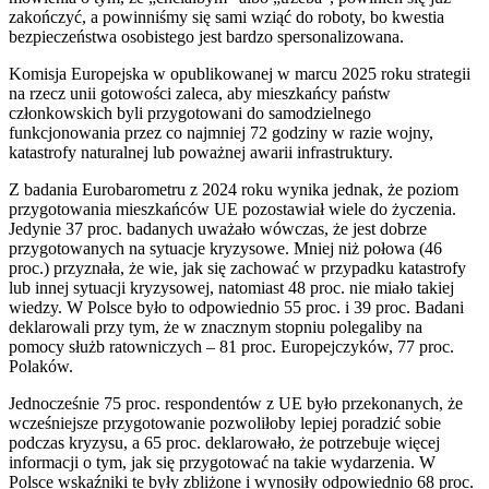
zakończyć, a powinniśmy się sami wziąć do roboty, bo kwestia
bezpieczeństwa osobistego jest bardzo spersonalizowana.
Komisja Europejska w opublikowanej w marcu 2025 roku strategii
na rzecz unii gotowości zaleca, aby mieszkańcy państw
członkowskich byli przygotowani do samodzielnego
funkcjonowania przez co najmniej 72 godziny w razie wojny,
katastrofy naturalnej lub poważnej awarii infrastruktury.
Z badania Eurobarometru z 2024 roku wynika jednak, że poziom
przygotowania mieszkańców UE pozostawiał wiele do życzenia.
Jedynie 37 proc. badanych uważało wówczas, że jest dobrze
przygotowanych na sytuacje kryzysowe. Mniej niż połowa (46
proc.) przyznała, że wie, jak się zachować w przypadku katastrofy
lub innej sytuacji kryzysowej, natomiast 48 proc. nie miało takiej
wiedzy. W Polsce było to odpowiednio 55 proc. i 39 proc. Badani
deklarowali przy tym, że w znacznym stopniu polegaliby na
pomocy służb ratowniczych – 81 proc. Europejczyków, 77 proc.
Polaków.
Jednocześnie 75 proc. respondentów z UE było przekonanych, że
wcześniejsze przygotowanie pozwoliłoby lepiej poradzić sobie
podczas kryzysu, a 65 proc. deklarowało, że potrzebuje więcej
informacji o tym, jak się przygotować na takie wydarzenia. W
Polsce wskaźniki te były zbliżone i wynosiły odpowiednio 68 proc.