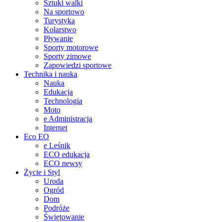
Sztuki walki
Na sportowo
Turystyka
Kolarstwo
Pływanie
Sporty motorowe
Sporty zimowe
Zapowiedzi sportowe
Technika i nauka
Nauka
Edukacja
Technologia
Moto
e Administracja
Internet
Eco EO
e Leśnik
ECO edukacja
ECO newsy
Życie i Styl
Uroda
Ogród
Dom
Podróże
Świętowanie