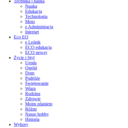
Technika i nauka
Nauka
Edukacja
Technologia
Moto
e Administracja
Internet
Eco EO
e Leśnik
ECO edukacja
ECO newsy
Życie i Styl
Uroda
Ogród
Dom
Podróże
Świętowanie
Wiara
Rodzina
Zdrowie
Moim zdaniem
Różne
Nasze hobby
Historia
Wybory