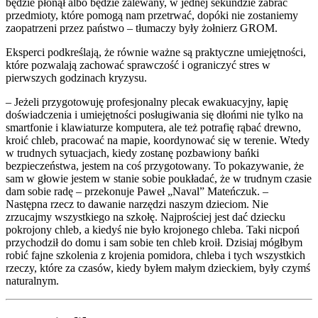
będzie płonął albo będzie zalewany, w jednej sekundzie zabrać
przedmioty, które pomogą nam przetrwać, dopóki nie zostaniemy
zaopatrzeni przez państwo – tłumaczy były żołnierz GROM.
Eksperci podkreślają, że równie ważne są praktyczne umiejętności,
które pozwalają zachować sprawczość i ograniczyć stres w
pierwszych godzinach kryzysu.
– Jeżeli przygotowuję profesjonalny plecak ewakuacyjny, łapię
doświadczenia i umiejętności posługiwania się dłońmi nie tylko na
smartfonie i klawiaturze komputera, ale też potrafię rąbać drewno,
kroić chleb, pracować na mapie, koordynować się w terenie. Wtedy
w trudnych sytuacjach, kiedy zostanę pozbawiony bańki
bezpieczeństwa, jestem na coś przygotowany. To pokazywanie, że
sam w głowie jestem w stanie sobie poukładać, że w trudnym czasie
dam sobie radę – przekonuje Paweł „Naval” Mateńczuk. –
Następna rzecz to dawanie narzędzi naszym dzieciom. Nie
zrzucajmy wszystkiego na szkołę. Najprościej jest dać dziecku
pokrojony chleb, a kiedyś nie było krojonego chleba. Taki nicpoń
przychodził do domu i sam sobie ten chleb kroił. Dzisiaj mógłbym
robić fajne szkolenia z krojenia pomidora, chleba i tych wszystkich
rzeczy, które za czasów, kiedy byłem małym dzieckiem, były czymś
naturalnym.