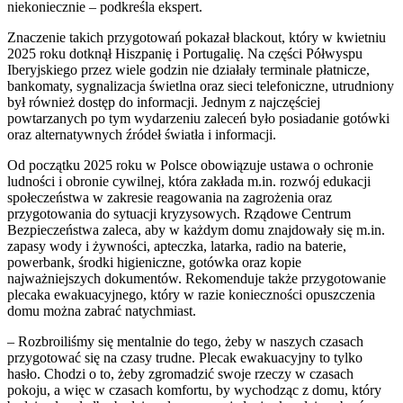
niekoniecznie – podkreśla ekspert.
Znaczenie takich przygotowań pokazał blackout, który w kwietniu
2025 roku dotknął Hiszpanię i Portugalię. Na części Półwyspu
Iberyjskiego przez wiele godzin nie działały terminale płatnicze,
bankomaty, sygnalizacja świetlna oraz sieci telefoniczne, utrudniony
był również dostęp do informacji. Jednym z najczęściej
powtarzanych po tym wydarzeniu zaleceń było posiadanie gotówki
oraz alternatywnych źródeł światła i informacji.
Od początku 2025 roku w Polsce obowiązuje ustawa o ochronie
ludności i obronie cywilnej, która zakłada m.in. rozwój edukacji
społeczeństwa w zakresie reagowania na zagrożenia oraz
przygotowania do sytuacji kryzysowych. Rządowe Centrum
Bezpieczeństwa zaleca, aby w każdym domu znajdowały się m.in.
zapasy wody i żywności, apteczka, latarka, radio na baterie,
powerbank, środki higieniczne, gotówka oraz kopie
najważniejszych dokumentów. Rekomenduje także przygotowanie
plecaka ewakuacyjnego, który w razie konieczności opuszczenia
domu można zabrać natychmiast.
– Rozbroiliśmy się mentalnie do tego, żeby w naszych czasach
przygotować się na czasy trudne. Plecak ewakuacyjny to tylko
hasło. Chodzi o to, żeby zgromadzić swoje rzeczy w czasach
pokoju, a więc w czasach komfortu, by wychodząc z domu, który