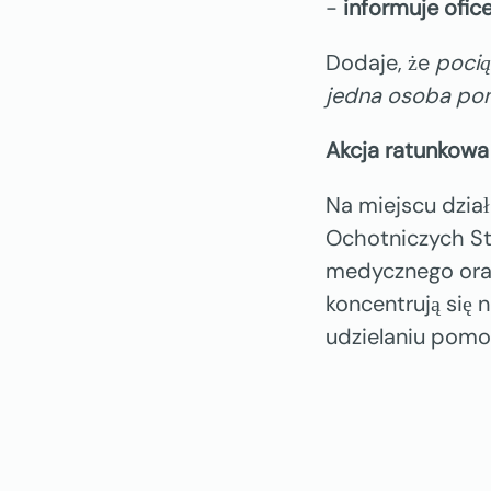
-
informuje ofi
Dodaje, że
pocią
jedna osoba pon
Akcja ratunkowa
Na miejscu dział
Ochotniczych St
medycznego ora
koncentrują się 
udzielaniu pom