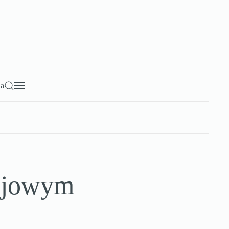
ia
lejowym