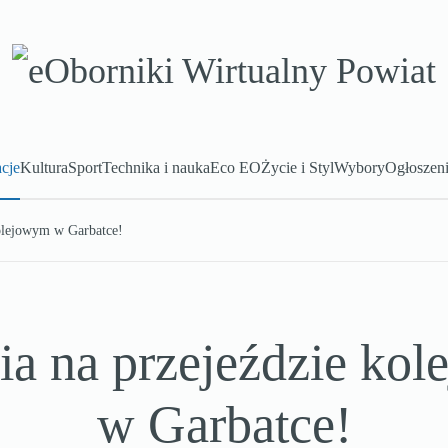
cje
Kultura
Sport
Technika i nauka
Eco EO
Życie i Styl
Wybory
Ogłoszen
kolejowym w Garbatce!
ia na przejeździe ko
w Garbatce!