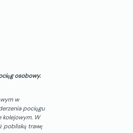
ociąg osobowy.
jowym w
derzenia pociągu
e kolejowym. W
ż pobliską trawę