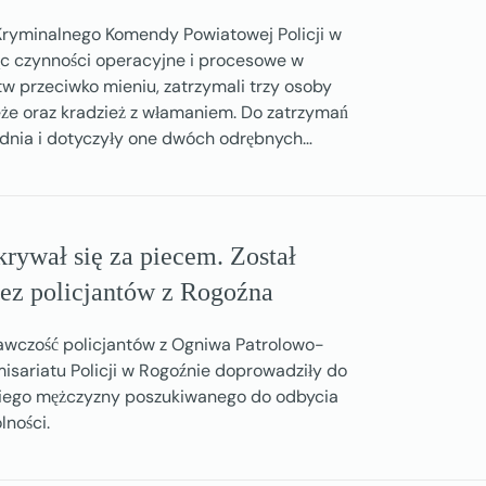
 Kryminalnego Komendy Powiatowej Policji w
jąc czynności operacyjne i procesowe w
w przeciwko mieniu, zatrzymali trzy osoby
eże oraz kradzież z włamaniem. Do zatrzymań
dnia i dotyczyły one dwóch odrębnych…
rywał się za piecem. Został
ez policjantów z Rogoźna
gawczość policjantów z Ogniwa Patrolowo-
isariatu Policji w Rogoźnie doprowadziły do
niego mężczyzny poszukiwanego do odbycia
lności.