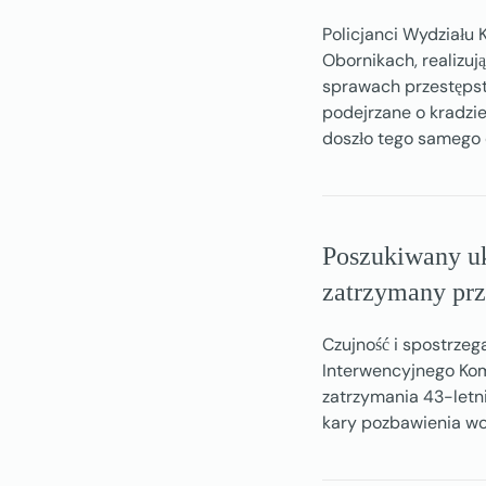
Policjanci Wydziału
Obornikach, realizu
sprawach przestępst
podejrzane o kradzi
doszło tego samego 
Poszukiwany uk
zatrzymany prz
Czujność i spostrze
Interwencyjnego Kom
zatrzymania 43-let
kary pozbawienia wo