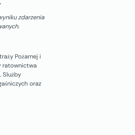
.
wyniku zdarzenia
wanych.
raży Pożarnej i
y ratownictwa
 Służby
gaśniczych oraz