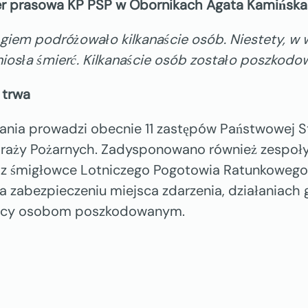
cer prasowa KP PSP w Obornikach Agata Kamińska
giem podróżowało kilkanaście osób. Niestety, w 
iosła śmierć. Kilkanaście osób zostało poszkodo
 trwa
ania prowadzi obecnie 11 zastępów Państwowej St
raży Pożarnych. Zadysponowano również zespoł
z śmigłowce Lotniczego Pogotowia Ratunkowego.
na zabezpieczeniu miejsca zdarzenia, działaniach 
ocy osobom poszkodowanym.