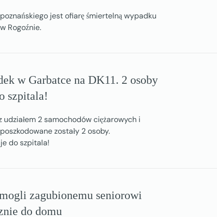
poznańskiego jest ofiarę śmiertelną wypadku
 w Rogoźnie.
ek w Garbatce na DK11. 2 osoby
 szpitala!
z udziałem 2 samochodów ciężarowych i
poszkodowane zostały 2 osoby.
e do szpitala!
omogli zagubionemu seniorowi
znie do domu