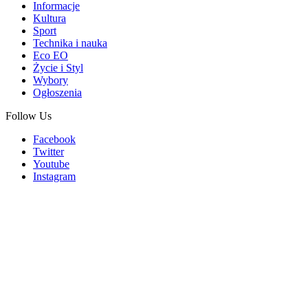
Informacje
Kultura
Sport
Technika i nauka
Eco EO
Życie i Styl
Wybory
Ogłoszenia
Follow Us
Facebook
Twitter
Youtube
Instagram