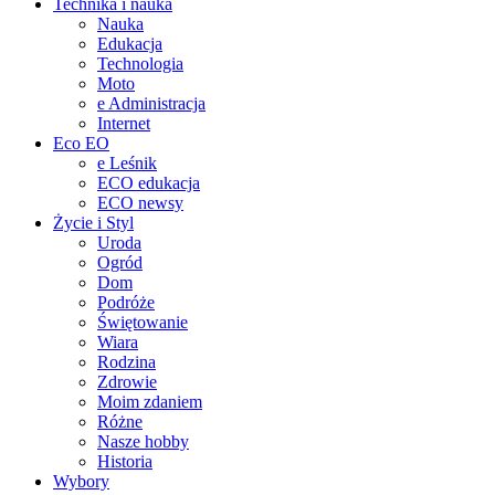
Technika i nauka
Nauka
Edukacja
Technologia
Moto
e Administracja
Internet
Eco EO
e Leśnik
ECO edukacja
ECO newsy
Życie i Styl
Uroda
Ogród
Dom
Podróże
Świętowanie
Wiara
Rodzina
Zdrowie
Moim zdaniem
Różne
Nasze hobby
Historia
Wybory