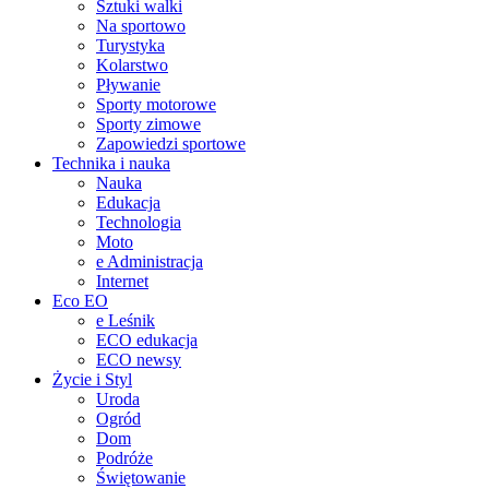
Sztuki walki
Na sportowo
Turystyka
Kolarstwo
Pływanie
Sporty motorowe
Sporty zimowe
Zapowiedzi sportowe
Technika i nauka
Nauka
Edukacja
Technologia
Moto
e Administracja
Internet
Eco EO
e Leśnik
ECO edukacja
ECO newsy
Życie i Styl
Uroda
Ogród
Dom
Podróże
Świętowanie