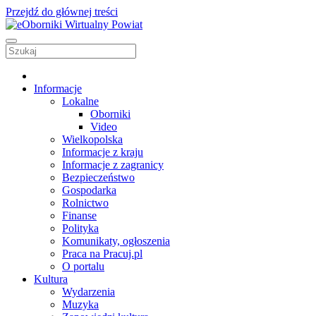
Przejdź do głównej treści
Informacje
Lokalne
Oborniki
Video
Wielkopolska
Informacje z kraju
Informacje z zagranicy
Bezpieczeństwo
Gospodarka
Rolnictwo
Finanse
Polityka
Komunikaty, ogłoszenia
Praca na Pracuj.pl
O portalu
Kultura
Wydarzenia
Muzyka