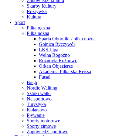
Zapowiedzi kultura
Skarby Kultury
Rozrywka
Kultura
Sport
Piłka ręczna
Piłka nożna
Sparta Oborniki - piłka nożna
Golnica Ryczywół
LKS Lipa
Wełna Rogoźno
Rożnovia Rożnowo
Orkan Objezierze
Akademia Piłkarska Reissa
Futsal
Biegi
Nordic Walking
Sztuki walki
Na sportowo
Turystyka
Kolarstwo
Pływanie
Sporty motorowe
Sporty zimowe
Zapowiedzi sportowe