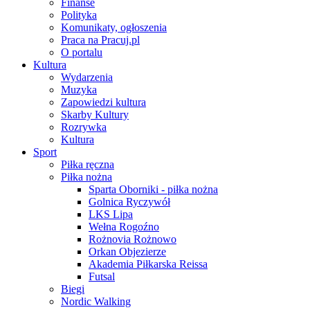
Finanse
Polityka
Komunikaty, ogłoszenia
Praca na Pracuj.pl
O portalu
Kultura
Wydarzenia
Muzyka
Zapowiedzi kultura
Skarby Kultury
Rozrywka
Kultura
Sport
Piłka ręczna
Piłka nożna
Sparta Oborniki - piłka nożna
Golnica Ryczywół
LKS Lipa
Wełna Rogoźno
Rożnovia Rożnowo
Orkan Objezierze
Akademia Piłkarska Reissa
Futsal
Biegi
Nordic Walking