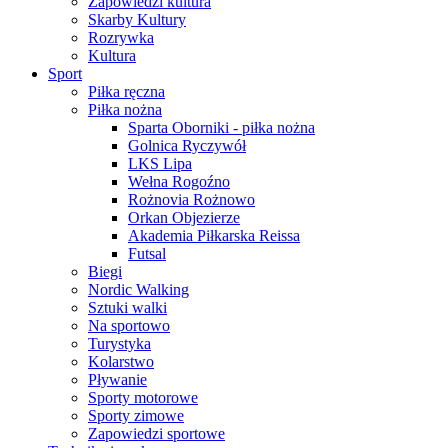
Zapowiedzi kultura
Skarby Kultury
Rozrywka
Kultura
Sport
Piłka ręczna
Piłka nożna
Sparta Oborniki - piłka nożna
Golnica Ryczywół
LKS Lipa
Wełna Rogoźno
Rożnovia Rożnowo
Orkan Objezierze
Akademia Piłkarska Reissa
Futsal
Biegi
Nordic Walking
Sztuki walki
Na sportowo
Turystyka
Kolarstwo
Pływanie
Sporty motorowe
Sporty zimowe
Zapowiedzi sportowe