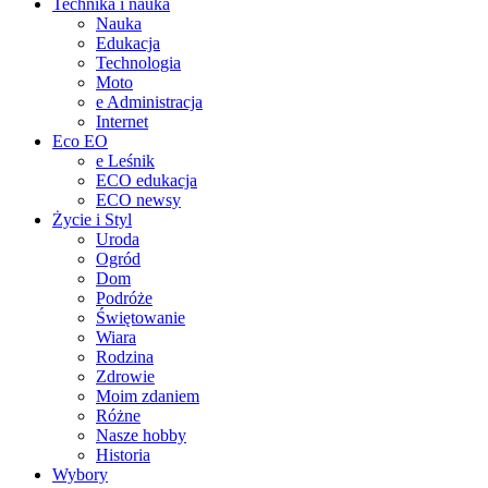
Technika i nauka
Nauka
Edukacja
Technologia
Moto
e Administracja
Internet
Eco EO
e Leśnik
ECO edukacja
ECO newsy
Życie i Styl
Uroda
Ogród
Dom
Podróże
Świętowanie
Wiara
Rodzina
Zdrowie
Moim zdaniem
Różne
Nasze hobby
Historia
Wybory