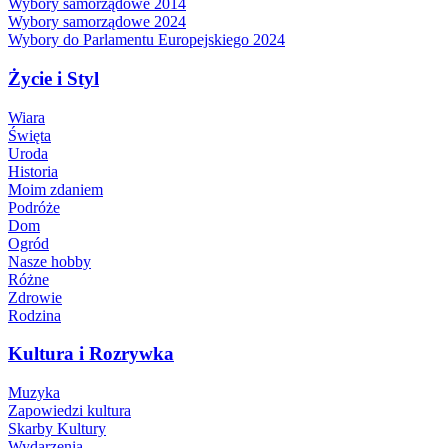
Wybory samorządowe 2014
Wybory samorządowe 2024
Wybory do Parlamentu Europejskiego 2024
Życie i Styl
Wiara
Święta
Uroda
Historia
Moim zdaniem
Podróże
Dom
Ogród
Nasze hobby
Różne
Zdrowie
Rodzina
Kultura i Rozrywka
Muzyka
Zapowiedzi kultura
Skarby Kultury
Wydarzenia