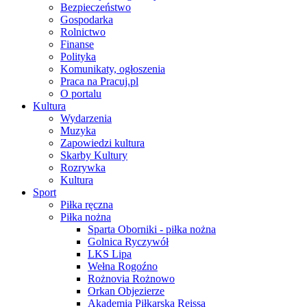
Bezpieczeństwo
Gospodarka
Rolnictwo
Finanse
Polityka
Komunikaty, ogłoszenia
Praca na Pracuj.pl
O portalu
Kultura
Wydarzenia
Muzyka
Zapowiedzi kultura
Skarby Kultury
Rozrywka
Kultura
Sport
Piłka ręczna
Piłka nożna
Sparta Oborniki - piłka nożna
Golnica Ryczywół
LKS Lipa
Wełna Rogoźno
Rożnovia Rożnowo
Orkan Objezierze
Akademia Piłkarska Reissa