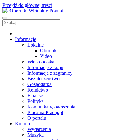
Przejdź do głównej treści
Informacje
Lokalne
Oborniki
Video
Wielkopolska
Informacje z kraju
Informacje z zagranicy
Bezpieczeństwo
Gospodarka
Rolnictwo
Finanse
Polityka
Komunikaty, ogłoszenia
Praca na Pracuj.pl
O portalu
Kultura
Wydarzenia
Muzyka