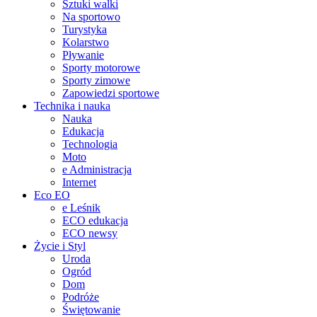
Sztuki walki
Na sportowo
Turystyka
Kolarstwo
Pływanie
Sporty motorowe
Sporty zimowe
Zapowiedzi sportowe
Technika i nauka
Nauka
Edukacja
Technologia
Moto
e Administracja
Internet
Eco EO
e Leśnik
ECO edukacja
ECO newsy
Życie i Styl
Uroda
Ogród
Dom
Podróże
Świętowanie