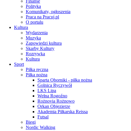
Finanse
Polityka
Komunikaty, ogłoszenia
Praca na Pracuj.pl
O portalu
Kultura
Wydarzenia
Muzyka
Zapowiedzi kultura
Skarby Kultury
Rozrywka
Kultura
Sport
Piłka ręczna
Piłka nożna
Sparta Oborniki - piłka nożna
Golnica Ryczywół
LKS Lipa
Wełna Rogoźno
Rożnovia Rożnowo
Orkan Objezierze
Akademia Piłkarska Reissa
Futsal
Biegi
Nordic Walking