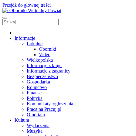
Przejdź do głównej treści
Informacje
Lokalne
Oborniki
Video
Wielkopolska
Informacje z kraju
Informacje z zagranicy
Bezpieczeństwo
Gospodarka
Rolnictwo
Finanse
Polityka
Komunikaty, ogłoszenia
Praca na Pracuj.pl
O portalu
Kultura
Wydarzenia
Muzyka