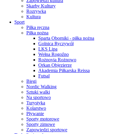
Zapowiedzi kultura
Skarby Kultury
Rozrywka
Kultura
Sport
Piłka ręczna
Piłka nożna
Sparta Oborniki - piłka nożna
Golnica Ryczywół
LKS Lipa
Wełna Rogoźno
Rożnovia Rożnowo
Orkan Objezierze
Akademia Piłkarska Reissa
Futsal
Biegi
Nordic Walking
Sztuki walki
Na sportowo
Turystyka
Kolarstwo
Pływanie
Sporty motorowe
Sporty zimowe
Zapowiedzi sportowe