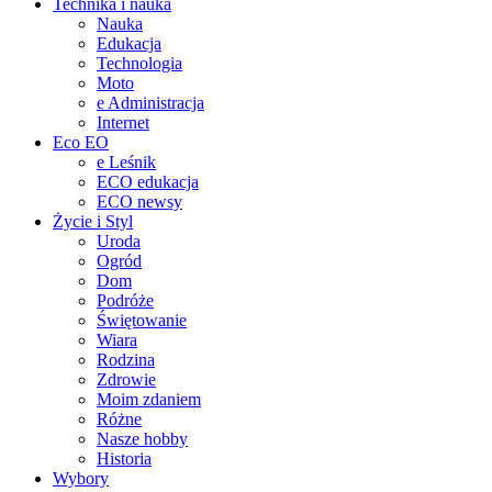
Technika i nauka
Nauka
Edukacja
Technologia
Moto
e Administracja
Internet
Eco EO
e Leśnik
ECO edukacja
ECO newsy
Życie i Styl
Uroda
Ogród
Dom
Podróże
Świętowanie
Wiara
Rodzina
Zdrowie
Moim zdaniem
Różne
Nasze hobby
Historia
Wybory