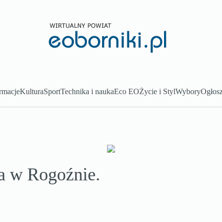
rmacje
Kultura
Sport
Technika i nauka
Eco EO
Życie i Styl
Wybory
Ogłosz
a w Rogoźnie.