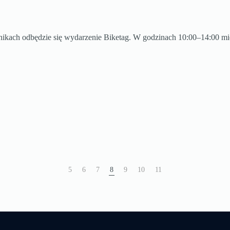
nikach odbędzie się wydarzenie Biketag. W godzinach 10:00–14:00 mi
5
6
7
8
9
10
11