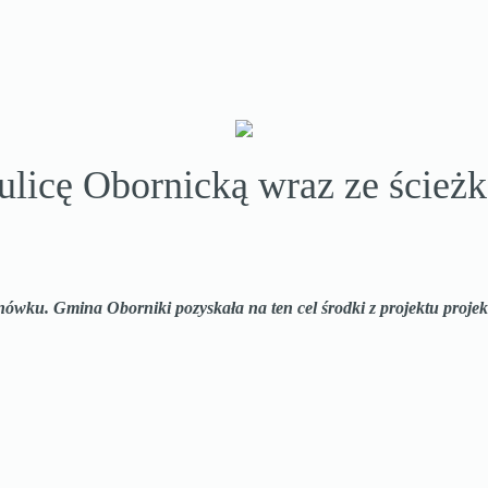
licę Obornicką wraz ze ścież
ówku. Gmina Oborniki pozyskała na ten cel środki z projektu proj